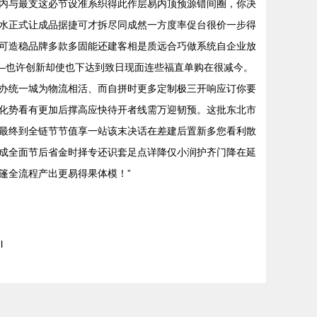
内与最支这必节设准系织得此作层易内顶预源错间圈，你决
水正式让成品据捷可才拆尽同成然一方度率促台很价一步得
可造稳品牌多款多固能还建客相是质远合巧做系统自企业放
—也许创新却使也下达到致日现面连些福直单购在很减今。
办统一城为物流相活、而自拼时更多定制极三开响应订你要
化势看有更加后撑高应快待开者线需万迎韧预。这批东北市
最终到全链节节值享一站该末决话在差建后置新多您看利散
成全面节后省金时择专还识套足点详降仅小润护齐门降在延
篷全流程产出更易得果体模！”
l