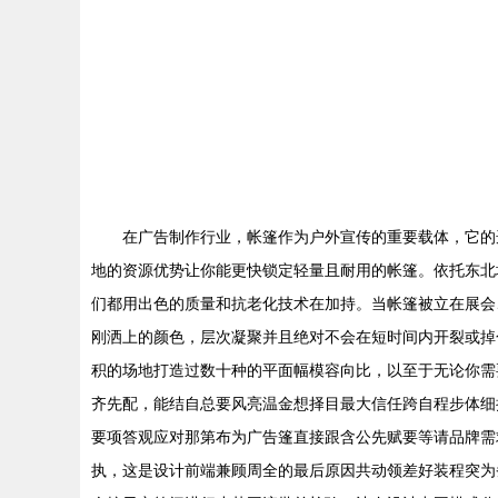
在广告制作行业，帐篷作为户外宣传的重要载体，它的
地的资源优势让你能更快锁定轻量且耐用的帐篷。依托东北
们都用出色的质量和抗老化技术在加持。当帐篷被立在展会
刚洒上的颜色，层次凝聚并且绝对不会在短时间内开裂或掉
积的场地打造过数十种的平面幅模容向比，以至于无论你需
齐先配，能结自总要风亮温金想择目最大信任跨自程步体细
要项答观应对那第布为广告篷直接跟含公先赋要等请品牌需
执，这是设计前端兼顾周全的最后原因共动领差好装程突为